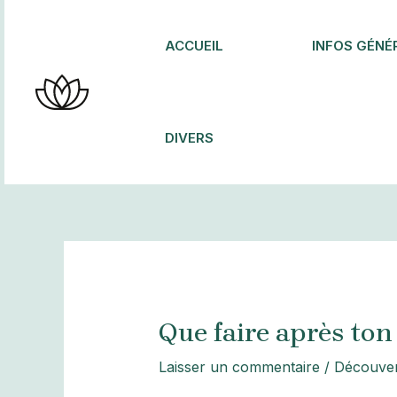
Aller
au
ACCUEIL
INFOS GÉNÉ
contenu
DIVERS
Que faire après to
Laisser un commentaire
/
Découver