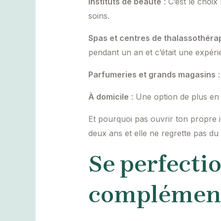
Instituts de beauté
: C’est le choix
soins.
Spas et centres de thalassothéra
pendant un an et c’était une expéri
Parfumeries et grands magasins
:
À domicile
: Une option de plus en pl
Et pourquoi pas ouvrir ton propre inst
deux ans et elle ne regrette pas du 
Se perfecti
complément